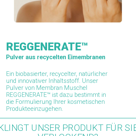
REGGENERATE™
Pulver aus recycelten Eimembranen
Ein biobasierter, recycelter, natürlicher
und innovativer Inhaltsstoff.
Unser
Pulver
von
Membran
Muschel
REGGENERATE™
ist
dazu bestimmt
in
die
Formulierung Ihrer kosmetischen
Produkte
einzugehen
.
KLINGT UNSER PRODUKT FÜR SI