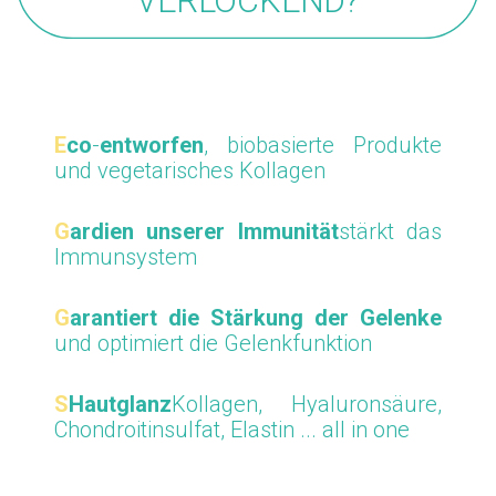
VERLOCKEND?
E
co
-
entworfen
, biobasierte Produkte
und vegetarisches Kollagen
G
ardien unserer Immunität
stärkt das
Immunsystem
G
arantiert die Stärkung
der
Gelenke
und
optimiert die Gelenkfunktion
S
Hautglanz
Kollagen, Hyaluronsäure,
Chondroitinsulfat, Elastin ... all in o
ne