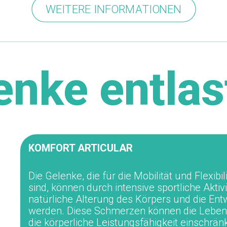
WEITERE INFORMATIONEN
enke entla
KOMFORT
ARTICULAR
Die Gelenke, die für die Mobilität und Flexib
sind, können durch intensive sportliche Aktiv
natürliche Alterung des Körpers und die Ent
werden. Diese Schmerzen können die Lebensq
die körperliche Leistungsfähigkeit einschr