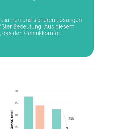
wirksamen und sicheren Lösungen
ößter Bedeutung. Aus diesem
 das den Gelenkkomfort