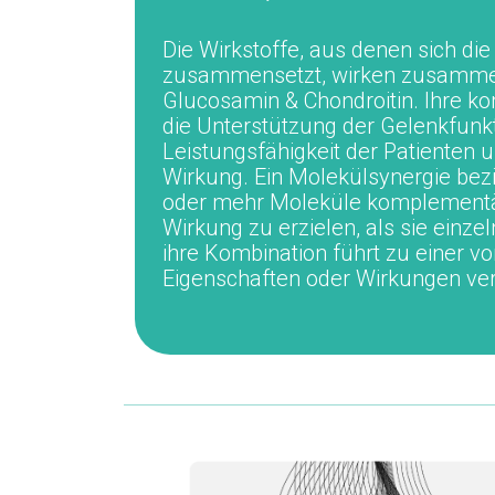
Die Wirkstoffe, aus denen sich
zusammensetzt, wirken zusamm
Glucosamin & Chondroitin.
Ihre k
die Unterstützung der
Gelenkfunk
Leistungsfähigkeit
der Patienten 
Wirkung
.
Ein Molekülsynergie bez
oder mehr Moleküle
komplement
Wirkung
zu erzielen,
als sie einze
ihre Kombination führt zu einer vo
Eigenschaften oder Wirkungen ver