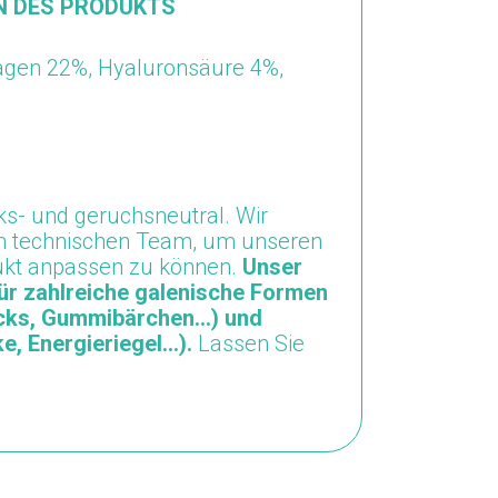
N DES PRODUKTS
lagen 22%,
Hyaluronsäure 4%,
s- und geruchsneutral.
Wir
em technischen Team, um unseren
odukt anpassen zu können.
Unser
ür zahlreiche galenische Formen
icks, Gummibärchen...) und
, Energieriegel...).
Lassen Sie