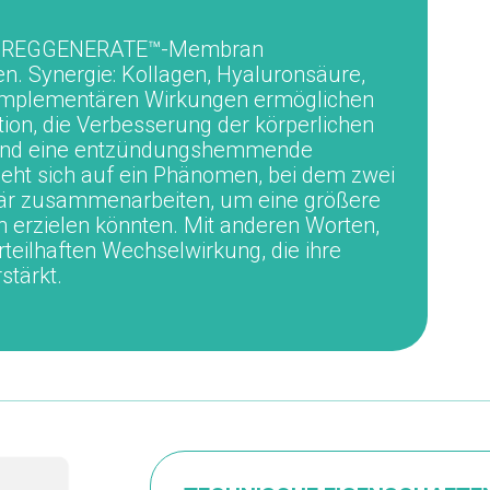
 die REGGENERATE™-Membran
en.
Synergie: Kollagen, Hyaluronsäure,
omplementären Wirkungen ermöglichen
tion
,
die Verbesserung der körperlichen
und eine
entzündungshemmende
ieht sich auf ein Phänomen, bei dem zwei
är
zusammenarbeiten
, um eine
größere
ln erzielen könnten. Mit anderen Worten,
rteilhaften Wechselwirkung, die ihre
stärkt.