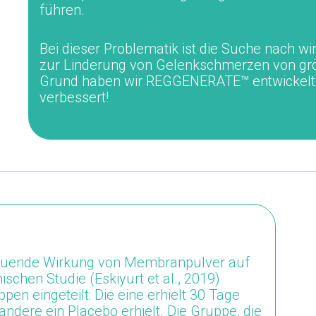
führen.
Bei dieser Problematik ist die Suche nach 
zur Linderung von Gelenkschmerzen von gr
Grund haben wir REGGENERATE™ entwickelt,
verbessert!
ltuende Wirkung von Membranpulver auf
inischen Studie
(Eskiyurt et al., 2019)
pen eingeteilt:
Die eine erhielt 30 Tage
ndere ein Placebo erhielt.
Die Gruppe, die