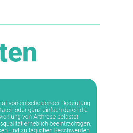
sten
ilität von entscheidender Bedeutung
itäten oder ganz einfach durch die
wicklung von Arthrose belastet
ualität erheblich beeinträchtigen,
änken und zu täglichen Beschwerden