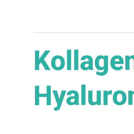
Kollage
Hyaluro