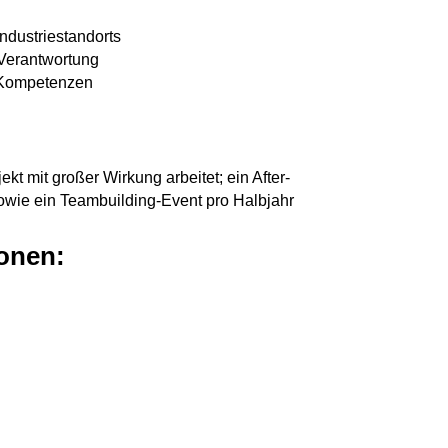
ndustriestandorts
 Verantwortung
 Kompetenzen
kt mit großer Wirkung arbeitet; ein After-
owie ein Teambuilding-Event pro Halbjahr
ionen: