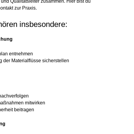
 und Qualitätsleiter zusammen. Hier bist du
ontakt zur Praxis.
hören insbesondere:
chung
lan entnehmen
der Materialflüsse sicherstellen
nachverfolgen
maßnahmen mitwirken
erheit beitragen
ung