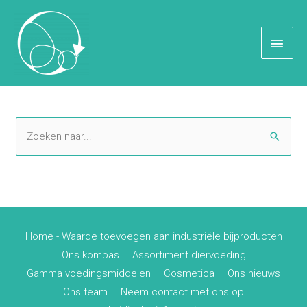
Ga
naar
inhoud
Onze producten
Hoof
Z
o
e
k
e
n
Home - Waarde toevoegen aan industriële bijproducten
n
Ons kompas
Assortiment diervoeding
a
Gamma voedingsmiddelen
Cosmetica
Ons nieuws
a
Ons team
Neem contact met ons op