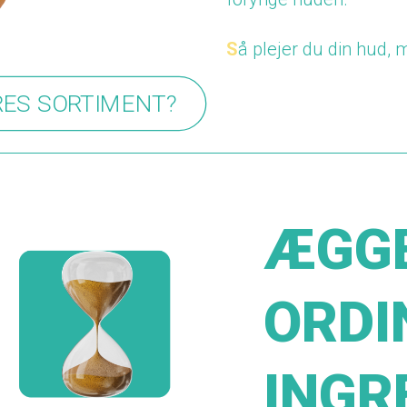
S
å plejer du din hud,
RES SORTIMENT?
ÆGG
ORDI
INGR