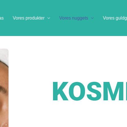
as
Vores produkter
Vores nuggets
Vores guldg
KOSM