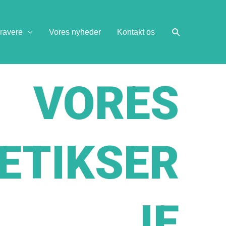
ravere
Vores nyheder
Kontakt os
VORES
ETIKSER
IE