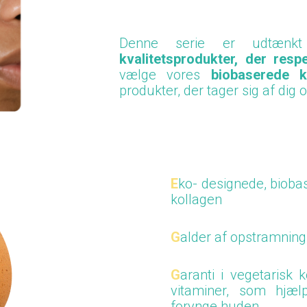
Denne serie er udtænkt
kvalitetsprodukter, der resp
vælge vores
biobaserede k
produkter, der tager sig af dig
E
ko
- designede, bioba
kollagen
G
alder af opstramning
G
aranti
i
vegetarisk k
vitaminer, som hjæ
forynge huden.