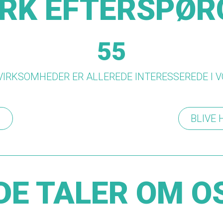
RK EFTERSPØR
55
 VIRKSOMHEDER ER ALLEREDE INTERESSEREDE I 
G
BLIVE
DE TALER OM O