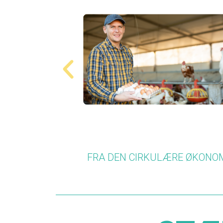
ULÆRE ØKONOMI
VEGETARISK