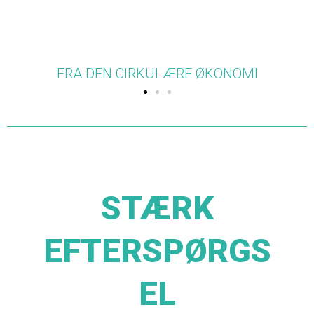
I
VEGETARISK
STÆRK
EFTERSPØRGS
EL