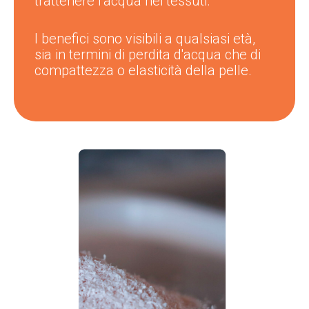
trattenere l'acqua nei tessuti.
I benefici sono visibili a qualsiasi età,
sia in termini di perdita d'acqua che di
compattezza o elasticità della pelle.