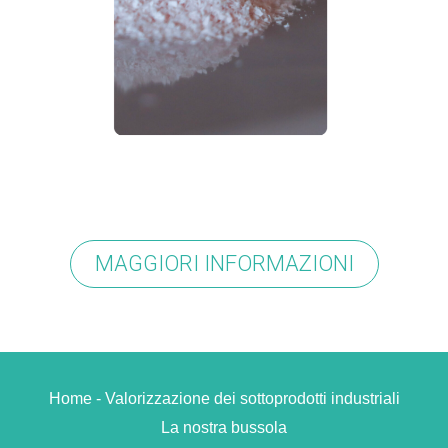
MAGGIORI INFORMAZIONI
Home - Valorizzazione dei sottoprodotti industriali
La nostra bussola