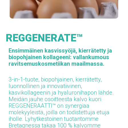
REGGENERATE™
Ensimmäinen kasvissyöjä, kierrätetty ja
biopohjainen kollageeni: vallankumous
ravitsemuskosmetiikan maailmassa.
3-in-1-tuote, biopohjainen, kierrätetty,
luonnollinen ja innovatiivinen,
kasvikollageenin ja hyaluronihapon lähde.
Meidän
jauhe
osoitteesta
kalvo
kuori
REGGENERAATTI™
on synergiaa
molekyyleistä, joilla on todistettuja etuja
iholle.
Lyhytkestoinen tuotantomme
Bretagnessa takaa 100 % kalvomme