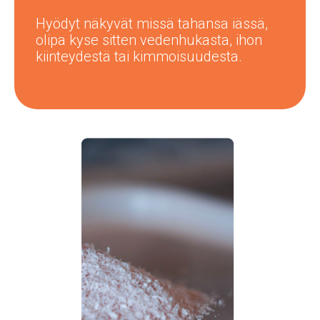
Hyödyt näkyvät missä tahansa iässä,
olipa kyse sitten vedenhukasta, ihon
kiinteydestä tai kimmoisuudesta.