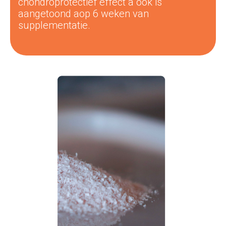
chondroprotectief effect
a
ook
is
aangetoond
a
op
6
weken
van
supplementatie.