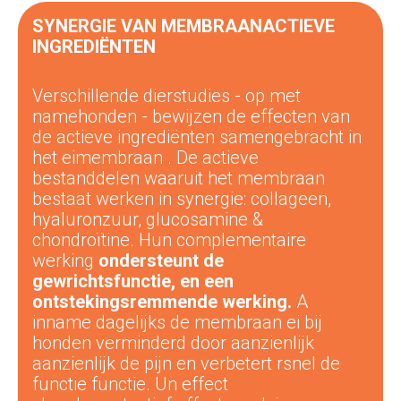
SYNERGIE VAN MEMBRAANACTIEVE
INGREDIËNTEN
Verschillende
dierstudies
-
op
met
name
honden
-
bewijzen
de
effecten
van
de
actieve ingrediënten
samengebracht
in
het
eimembraan
.
De actieve
bestanddelen waaruit het membraan
bestaat werken in
synergie: collageen,
hyaluronzuur, glucosamine &
chondroïtine.
Hun complementaire
werking
ondersteunt de
gewrichtsfunctie
,
en een
ontstekingsremmende werking
.
A
inname
dagelijks
d
e
membraan
ei
bij
honden
verminderd
door
aanzienlijk
aanzienlijk
de
pijn
en
verbetert
r
snel
de
functie
functie
.
U
n
effect