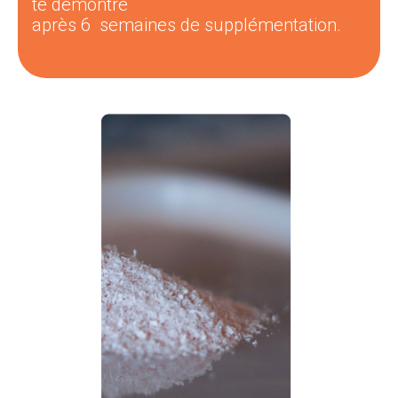
té
démontré
a
près
6
semaines
de
supplémentation.