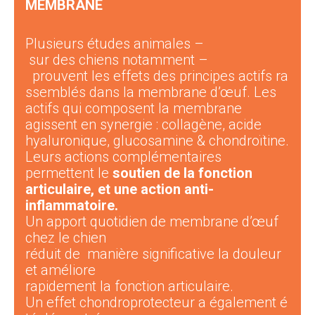
MEMBRANE
Plusieurs
études
animales
–
sur
des
chiens
notamment
–
prouvent
les
effets
des
principes
actifs
ra
ssemblés
d
ans
la
membrane
d’œuf.
Les
actifs qui composent la membrane
agissent en
synergie : collagène, acide
hyaluronique, glucosamine & chondroïtine.
Leurs actions complémentaires
permettent le
soutien de la
fonction
articulaire
,
et une
action anti-
inflammatoire
.
Un
apport
quotidien
d
e
membrane
d’œuf
chez le chien
réduit
de
manière
significative
la
douleur
et
améliore
r
apidement
la
fonction
articulaire
.
U
n
effet
chondroprotecteur
a
également
é