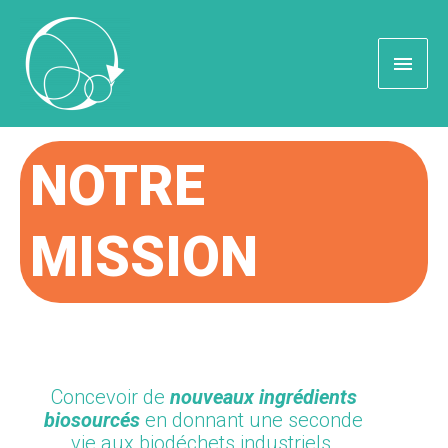
NOTRE
MISSION
Concevoir de
nouveaux ingrédients
biosourcés
en donnant une seconde
vie aux biodéchets industriels.