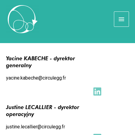
SKONTAKTUJ SIĘ Z NAMI!
Yacine KABECHE - dyrektor
generalny
yacine.kabeche@circulegg.fr
Justine LECALLIER - dyrektor
operacyjny
justine.lecallier@circulegg.fr