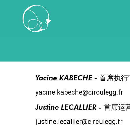
Yacine KABECHE - 首席执
yacine.kabeche@circulegg.fr
Justine LECALLIER - 首席
justine.lecallier@circulegg.fr