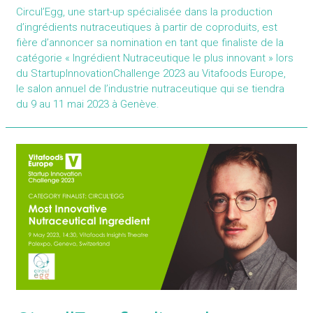
Circul’Egg, une start-up spécialisée dans la production
d’ingrédients nutraceutiques à partir de coproduits, est
fière d’annoncer sa nomination en tant que finaliste de la
catégorie « Ingrédient Nutraceutique le plus innovant » lors
du StartupInnovationChallenge 2023 au Vitafoods Europe,
le salon annuel de l’industrie nutraceutique qui se tiendra
du 9 au 11 mai 2023 à Genève.