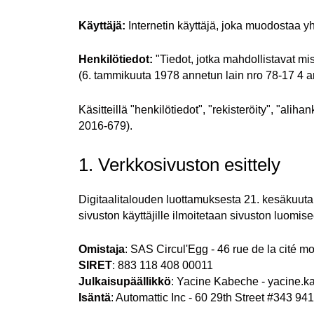
Käyttäjä:
Internetin käyttäjä, joka muodostaa yh
Henkilötiedot:
"Tiedot, jotka mahdollistavat mi
(6. tammikuuta 1978 annetun lain nro 78-17 4 art
Käsitteillä "henkilötiedot", "rekisteröity", "alih
2016-679).
1. Verkkosivuston esittely
Digitaalitalouden luottamuksesta 21. kesäkuuta
sivuston käyttäjille ilmoitetaan sivuston luomise
Omistaja
: SAS Circul'Egg - 46 rue de la cit
SIRET
: 883 118 408 00011
Julkaisupäällikkö
: Yacine Kabeche - yacine.k
Isäntä
: Automattic Inc - 60 29th Street #343 9