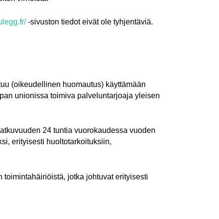
ulegg.fr/
-sivuston tiedot eivät ole tyhjentäviä.
toutuu (oikeudellinen huomautus) käyttämään
pan unionissa toimiva palveluntarjoaja yleisen
n jatkuvuuden 24 tuntia vuorokaudessa vuoden
 erityisesti huoltotarkoituksiin,
toimintahäiriöistä, jotka johtuvat erityisesti