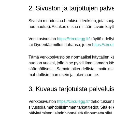
2. Sivuston ja tarjottujen palv
Sivusto muodostaa henkisen teoksen, jota suoj
huomautus). Asiakas ei saa millään tavoin käytt
Verkkosivuston
https://circulegg.fr/
käyttö edelly
tai täydentää milloin tahansa, joten
https://circul
Tämä verkkosivusto on normaalisti käyttäjien kä
huollon vuoksi, jolloin se pyrkii ilmoittamaan kä
säännöllisesti
.
Samoin oikeudellisia ilmoituksia
mahdollisimman usein ja lukemaan ne.
3. Kuvaus tarjotuista palvelui
Verkkosivuston
https://circulegg.fr/
tarkoituksena
sivustolla mahdollisimman tarkat tiedot. Sitä ei
päivittämisen laiminlyönneistä riippumatta siitä,