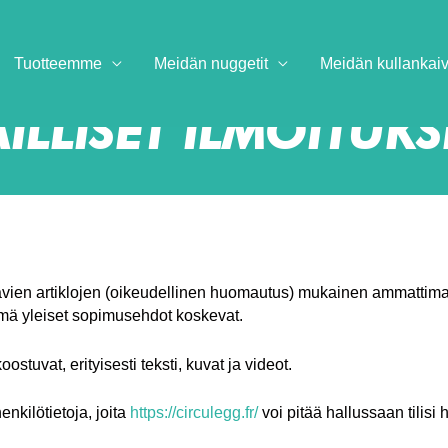
Tuotteemme
Meidän nuggetit
Meidän kullanka
AILLISET ILMOITUKS
aavien artiklojen (oikeudellinen huomautus) mukainen ammattimai
nämä yleiset sopimusehdot koskevat.
oostuvat, erityisesti teksti, kuvat ja videot.
nkilötietoja, joita
https://circulegg.fr/
voi pitää hallussaan tilisi