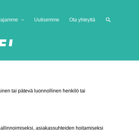
ivajamme
Uutisemme
Ota yhteyttä
ET
nen tai pätevä luonnollinen henkilö tai
 hallinnoimiseksi, asiakassuhteiden hoitamiseksi