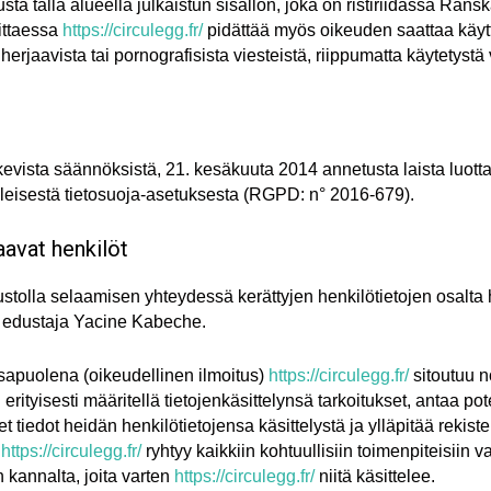
ta tällä alueella julkaistun sisällön, joka on ristiriidassa Rans
ittaessa
https://circulegg.fr/
pidättää myös oikeuden saattaa käyttäj
 herjaavista tai pornografisista viesteistä, riippumatta käytetystä 
kevista säännöksistä, 21. kesäkuuta 2014 annetusta laista luott
yleisestä tietosuoja-asetuksesta (RGPD: n° 2016-679).
aavat henkilöt
ustolla selaamisen yhteydessä kerättyjen henkilötietojen osalta 
en edustaja Yacine Kabeche.
sapuolena (oikeudellinen ilmoitus)
https://circulegg.fr/
sitoutuu 
rityisesti määritellä tietojenkäsittelynsä tarkoitukset, antaa pot
tiedot heidän henkilötietojensa käsittelystä ja ylläpitää rekiste
,
https://circulegg.fr/
ryhtyy kaikkiin kohtuullisiin toimenpiteisiin 
n kannalta, joita varten
https://circulegg.fr/
niitä käsittelee.