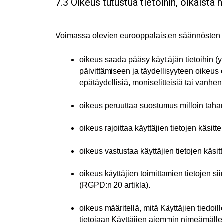
7.3 Oikeus tutustua tietoihin, oikaista n
Voimassa olevien eurooppalaisten säännösten
oikeus saada pääsy käyttäjän tietoihin (y
päivittämiseen ja täydellisyyteen oikeus e
epätäydellisiä, moniselitteisiä tai vanhen
oikeus peruuttaa suostumus milloin taha
oikeus rajoittaa käyttäjien tietojen käsitt
oikeus vastustaa käyttäjien tietojen käsit
oikeus käyttäjien toimittamien tietojen s
(RGPD:n 20 artikla).
oikeus määritellä, mitä Käyttäjien tiedoi
tietojaan Käyttäjien aiemmin nimeämälle