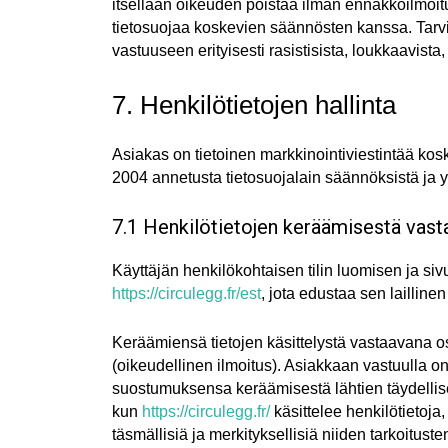
itsellään oikeuden poistaa ilman ennakkoilmoitus
tietosuojaa koskevien säännösten kanssa. Tarv
vastuuseen erityisesti rasistisista, loukkaavista,
7. Henkilötietojen hallinta
Asiakas on tietoinen markkinointiviestintää kos
2004 annetusta tietosuojalain säännöksistä ja 
7.1 Henkilötietojen keräämisestä vast
Käyttäjän henkilökohtaisen tilin luomisen ja siv
https://circulegg.fr/est
, jota edustaa sen laillin
Keräämiensä tietojen käsittelystä vastaavana o
(oikeudellinen ilmoitus). Asiakkaan vastuulla on e
suostumuksensa keräämisestä lähtien täydelliset 
kun
https://circulegg.fr/
käsittelee henkilötietoja
täsmällisiä ja merkityksellisiä niiden tarkoituste