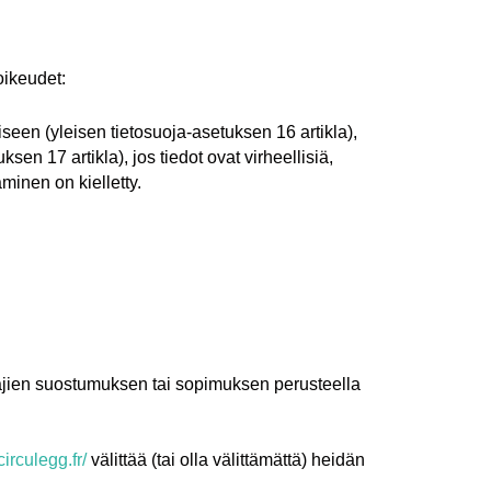
oikeudet:
iseen (yleisen tietosuoja-asetuksen 16 artikla),
sen 17 artikla), jos tiedot ovat virheellisiä,
aminen on kielletty.
yttäjien suostumuksen tai sopimuksen perusteella
circulegg.fr/
välittää (tai olla välittämättä) heidän