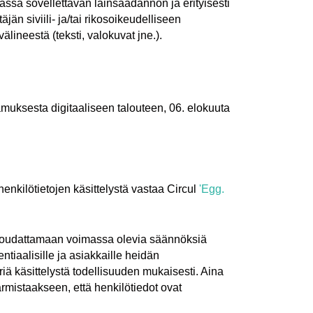
kassa sovellettavan lainsäädännön ja erityisesti
än siviili- ja/tai rikosoikeudelliseen
välineestä (teksti, valokuvat jne.).
amuksesta digitaaliseen talouteen, 06. elokuuta
henkilötietojen käsittelystä vastaa Circul
'Egg.
noudattamaan voimassa olevia säännöksiä
entiaalisille ja asiakkaille heidän
riä käsittelystä todellisuuden mukaisesti. Aina
varmistaakseen, että henkilötiedot ovat