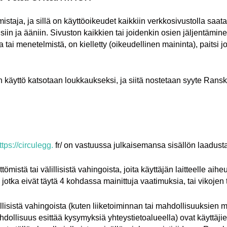
taja, ja sillä on käyttöoikeudet kaikkiin verkkosivustolla saatavil
eisiin ja ääniin. Sivuston kaikkien tai joidenkin osien jäljentäm
tai menetelmistä, on kielletty (oikeudellinen maininta), paitsi j
n käyttö katsotaan loukkaukseksi, ja siitä nostetaan syyte Ransk
ttps://circulegg.
fr/ on vastuussa julkaisemansa sisällön laadusta
ömistä tai välillisistä vahingoista, joita käyttäjän laitteelle aih
tä, jotka eivät täytä 4 kohdassa mainittuja vaatimuksia, tai viko
llisistä vahingoista (kuten liiketoiminnan tai mahdollisuuksien 
dollisuus esittää kysymyksiä yhteystietoalueella) ovat käyttäji