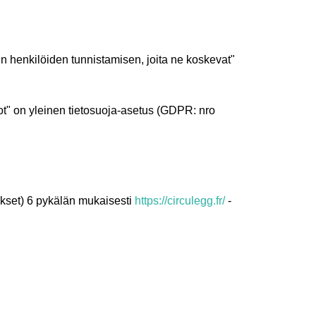
en henkilöiden tunnistamisen, joita ne koskevat"
iedot" on yleinen tietosuoja-asetus (GDPR: nro
ukset) 6 pykälän mukaisesti
https://circulegg.fr/
-