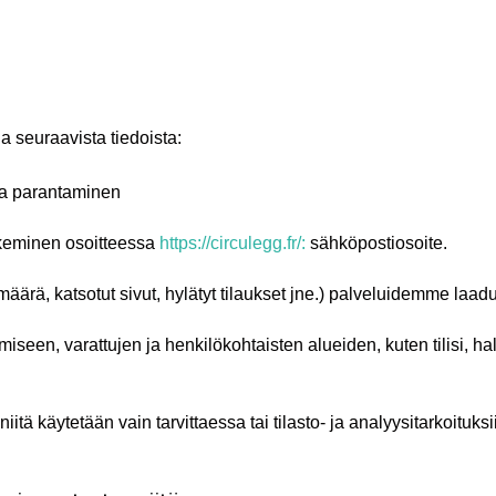
kia seuraavista tiedoista:
ja parantaminen
ekeminen osoitteessa
https://circulegg.fr/:
sähköpostiosoite.
määrä, katsotut sivut, hylätyt tilaukset jne.) palveluidemme laa
miseen, varattujen ja henkilökohtaisten alueiden, kuten tilisi, ha
niitä käytetään vain tarvittaessa tai tilasto- ja analyysitarkoituksi