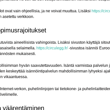
dot ovat vain ohjeellisia, ja ne voivat muuttua. Lisäksi
https://circ
n asetettu verkkoon.
opimusrajoitukset
utuvista aineellisista vahingoista. Lisäksi sivuston käyttäjä si
ntasaisella selaimella.
https://circulegg.fr/
-sivustoa isännöi Euroo
ännösten mukaisesti.
hdollisimman hyvän saavutettavuuden. Isäntä varmistaa palvelu
en keskeyttää isännöintipalvelun mahdollisimman lyhyeksi ajaksi,
rin vikaantuessa.
nternet-verkon, puhelinlinjojen tai tietokone- ja puhelinlaitteiden 
velimelle.
 ja väärentäminen