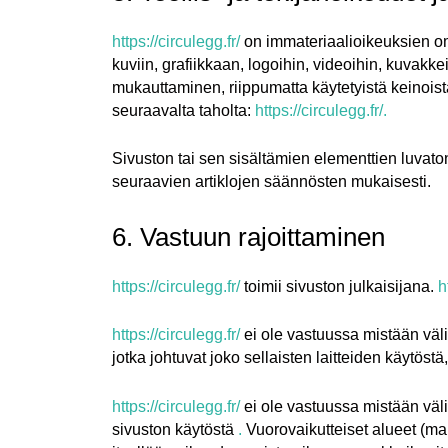
https://circulegg.fr/
on immateriaalioikeuksien omis
kuviin, grafiikkaan, logoihin, videoihin, kuvakk
mukauttaminen, riippumatta käytetyistä keinoista 
seuraavalta taholta:
https://circulegg.fr/.
Sivuston tai sen sisältämien elementtien luvato
seuraavien artiklojen säännösten mukaisesti.
6. Vastuun rajoittaminen
https://circulegg.fr/
toimii sivuston julkaisijana.
h
https://circulegg.fr/
ei ole vastuussa mistään välitt
jotka johtuvat joko sellaisten laitteiden käytös
https://circulegg.fr/
ei ole vastuussa mistään väli
sivuston käytöstä
.
Vuorovaikutteiset alueet (mah