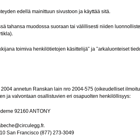
teyden edellä mainittuun sivustoon ja käyttää sitä.
ssä tahansa muodossa suoraan tai välillisesti niiden luonnollist
ikla).
ankkijana toimiva henkilötietojen käsittelijä" ja "arkaluonteiset t
 2004 annetun Ranskan lain nro 2004-575 (oikeudelliset ilmoit
en ja valvontaan osallistuvien eri osapuolten henkilöllisyys:
é moderne 92160 ANTONY
abeche@circulegg.fr.
4110 San Francisco (877) 273-3049