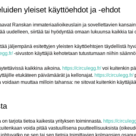
eluiden yleiset käyttöehdot ja -ehdot
aavat Ranskan immateriaalioikeuslain ja sovellettavien kansai
ää uudelleen, siirtää tai hyödyntää omaan lukuunsa kaikkia tai 
ttää jäljempänä esitettyjen yleisten käyttöehtojen täydellistä h
egg.fr/
-sivuston käyttäjiä kehotetaan tutustumaan niihin säännöll
ytettävissä kaikkina aikoina.
https://circulegg.fr/
voi kuitenkin pä
yttäjille etukäteen päivämäärät ja kellonajat.
https://circulegg.fr/
p
 voidaan muuttaa milloin tahansa: ne sitovat kuitenkin käyttäjää
sta
 on tarjota tietoa kaikesta yrityksen toiminnasta.
https://circulegg
 kuitenkaan voida pitää vastuullisena puutteellisuuksista (oikeud
 johtuvatko ne sen tai sen tietoja toimittavien kolmansien osapuo