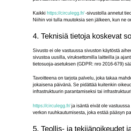
Kaikki
https://circulegg.fr/
-sivustolla annetut tie
Niihin voi tulla muutoksia sen jälkeen, kun ne o
4. Teknisiä tietoja koskevat s
Sivusto ei ole vastuussa sivuston käytöstä aihe
sivustoa uusilla, viruksettomilla laitteilla ja aja
tietosuoja-asetuksen (GDPR: nro 2016-679) sä
Tavoitteena on tarjota palvelu, joka takaa ma
jokaisena päivänä. Se pidättää kuitenkin oikeud
infrastruktuurin parantamiseksi tai infrastruktuu
https://circulegg.fr/
ja isäntä eivät ole vastuussa I
verkon ruuhkautumisesta, joka estää pääsyn pal
5. Teollis- ja tekijänoikeudet