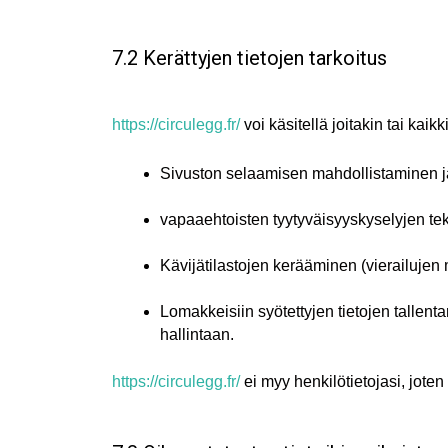
7.2 Kerättyjen tietojen tarkoitus
https://circulegg.fr/
voi käsitellä joitakin tai kaik
Sivuston selaamisen mahdollistaminen 
vapaaehtoisten tyytyväisyyskyselyjen t
Kävijätilastojen kerääminen (vierailujen 
Lomakkeisiin syötettyjen tietojen tallenta
hallintaan.
https://circulegg.fr/
ei myy henkilötietojasi, joten 