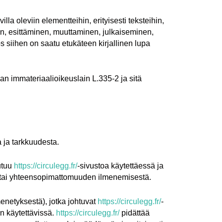
la oleviin elementteihin, erityisesti teksteihin,
inen, esittäminen, muuttaminen, julkaiseminen,
os siihen on saatu etukäteen kirjallinen lupa
an immateriaalioikeuslain L.335-2 ja sitä
 ja tarkkuudesta.
eutuu
https://circulegg.fr/
-sivustoa käytettäessä ja
jen tai yhteensopimattomuuden ilmenemisestä.
menetyksestä), jotka johtuvat
https://circulegg.fr/
-
en käytettävissä.
https://circulegg.fr/
pidättää