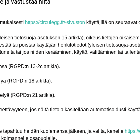
e ja vastustaa niitä
 mukaisesti
https://circulegg.fr/-sivuston
käyttäjillä on seuraavat 
leisen tietosuoja-asetuksen 15 artikla), oikeus tietojen oikaisem
stää tai poistaa käyttäjän henkilötiedot (yleisen tietosuoja-asetuk
tuneita tai jos niiden kerääminen, käyttö, välittäminen tai tallent
nsa (RGPD:n 13-2c artikla).
elyä (RGPD:n 18 artikla).
telyä (RGPD:n 21 artikla).
iirrettävyyteen, jos näitä tietoja käsitellään automatisoidusti kä
lle tapahtuu heidän kuolemansa jälkeen, ja valita, kenelle
https://
 kolmannelle osapuolelle.