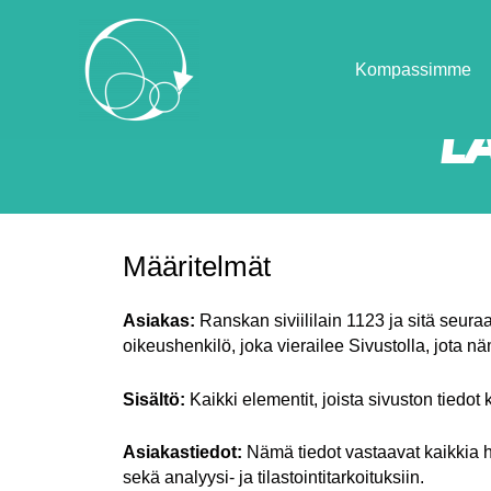
Kompassimme
L
Määritelmät
Asiakas:
Ranskan siviililain 1123 ja sitä seur
oikeushenkilö, joka vierailee Sivustolla, jota 
Sisältö:
Kaikki elementit, joista sivuston tiedot k
Asiakastiedot:
Nämä tiedot vastaavat kaikkia he
sekä analyysi- ja tilastointitarkoituksiin.