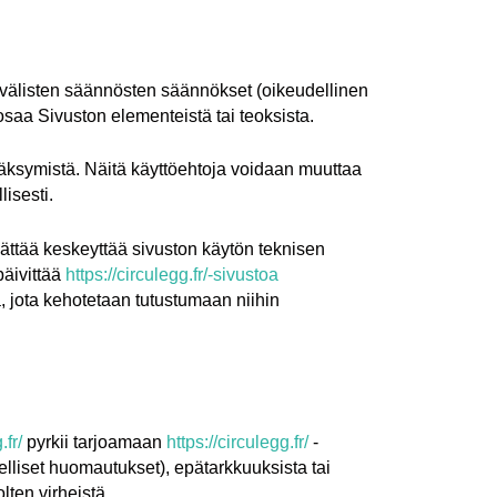
nvälisten säännösten säännökset (oikeudellinen
osaa Sivuston elementeistä tai teoksista.
yväksymistä. Näitä käyttöehtoja voidaan muuttaa
isesti.
ättää keskeyttää sivuston käytön teknisen
äivittää
https://circulegg.fr/-sivustoa
, jota kehotetaan tutustumaan niihin
.fr/
pyrkii tarjoamaan
https://circulegg.fr/
-
elliset huomautukset), epätarkkuuksista tai
lten virheistä.