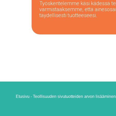
Työskentelemme käsi kädessä tek
varmistaaksemme, että ainesos
täydellisesti tuotteeseesi.
Etusivu - Teollisuuden sivutuotteiden arvon lisääminen