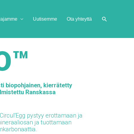
ivajamme
Uutisemme
Ota yhteyttä
O™
 biopohjainen, kierrätetty
almistettu Ranskassa
Circul'Egg pystyy erottamaan ja
neraaliosan ja tuottamaan
umkarbonaattia.