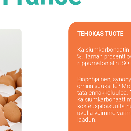
TEHOKAS TUOTE
Kalsiumkarbonaatin b
%. Tämän prosenttio
riippumaton elin ISO
Biopohjainen, synony
ominaisuuksille? Me
tätä ennakkoluuloa
kalsiumkarbonaattim
kosteuspitoisuutta hu
avulla voimme varm
laadun.