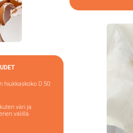
UUDET
n hiukkaskoko D 50:
kuten väri ja
rien välillä.