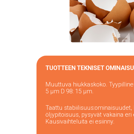
TUOTTEEN TEKNISET OMINAIS
Muuttuva hiukkaskoko. Tyypilline
5 μm D 98: 15 μm.
Taattu stabiilisuus:
ominaisuudet, 
öljypitoisuus, pysyvät vakaina eri e
Kausivaihteluita ei esiinny.