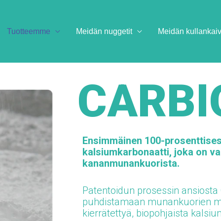
Tuotteemme
Meidän nuggetit
Meidän kullanka
CARBI
Ensimmäinen 100-prosenttisesti
kalsiumkarbonaatti, joka on v
kananmunankuorista.
Patentoidun prosessin ansiosta 
puhdistamaan munankuorien mi
kierrätettyä, biopohjaista kalsi