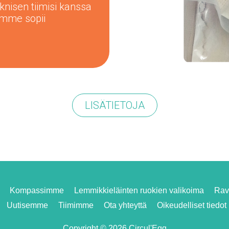
nisen tiimisi kanssa
amme sopii
LISÄTIETOJA
Kompassimme
Lemmikkieläinten ruokien valikoima
Rav
Uutisemme
Tiimimme
Ota yhteyttä
Oikeudelliset tiedot
Copyright © 2026 Circul'Egg