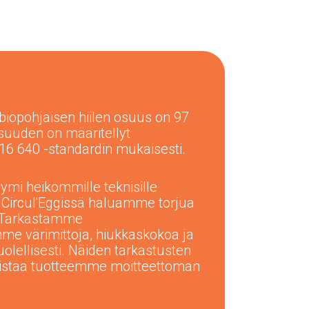
iopohjaisen hiilen osuus on 97
suuden on määritellyt
 16 640 -standardin mukaisesti.
ymi heikommille teknisille
 Circul'Eggissä haluamme torjua
. Tarkastamme
me värimittoja, hiukkaskokoa ja
olellisesti. Näiden tarkastusten
istaa tuotteemme moitteettoman