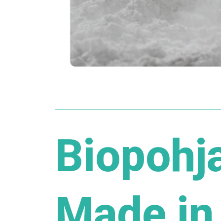
Biopohj
Made in