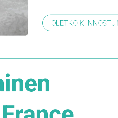
OLETKO KIINNOST
ainen
 France