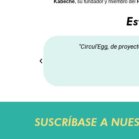
Kabeche
, su fundador y miembro del 
Es
rcul'Egg".
"Circul'Egg, de proyec
SUSCRÍBASE A NUE