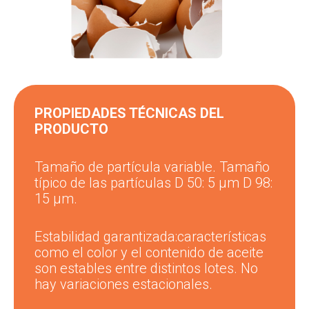
PROPIEDADES TÉCNICAS DEL
PRODUCTO
Tamaño de partícula variable. Tamaño
típico de las partículas D 50: 5 μm D 98:
15 μm.
Estabilidad garantizada:
características
como el color y el contenido de aceite
son estables entre distintos lotes. No
hay variaciones estacionales.