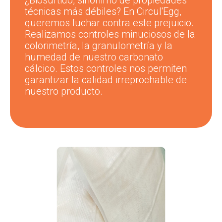
¿Biosurtido, sinónimo de propiedades
técnicas más débiles? En Circul'Egg,
queremos luchar contra este prejuicio.
Realizamos controles minuciosos de la
colorimetría, la granulometría y la
humedad de nuestro carbonato
cálcico. Estos controles nos permiten
garantizar la calidad irreprochable de
nuestro producto.