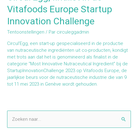
Vitafoods Europe Startup
Innovation Challenge
Tentoonstellingen
/ Par
circuleggadmin
Circul'Egg, een start-up gespecialiseerd in de productie
van nutraceutische ingrediënten uit co-producten, kondigt
met trots aan dat het is genomineerd als finalist in de
categorie "Most Innovative Nutraceutical Ingredient" bij de
StartupInnovationChallenge 2023 op Vitafoods Europe, de
jaarlijkse beurs voor de nutraceutische industrie die van 9
tot 11 mei 2023 in Genève wordt gehouden.
Z
o
e