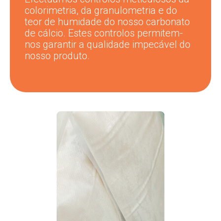
colorimetria, da granulometria e do
teor de humidade do nosso carbonato
de cálcio. Estes controlos permitem-
nos garantir a qualidade impecável do
nosso produto.